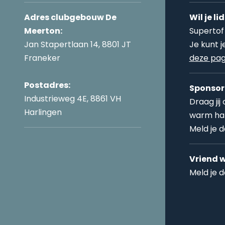
Adres clubgebouw De
Wil je l
Meerton:
Supertof
Jan Stapertlaan 14, 8801 JT
Je kunt 
Franeker
deze pag
Postadres:
Sponsor
Industrieweg 4E, 8861 VH
Draag jij
Harlingen
warm har
Meld je 
Vriend 
Meld je 