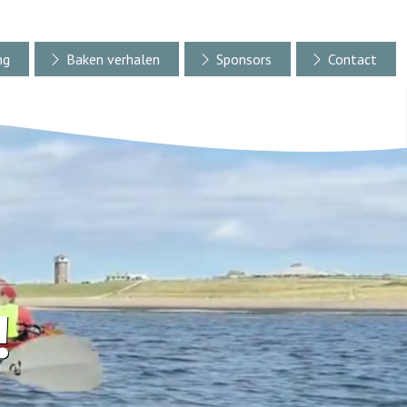
ng
Baken verhalen
Sponsors
Contact
!