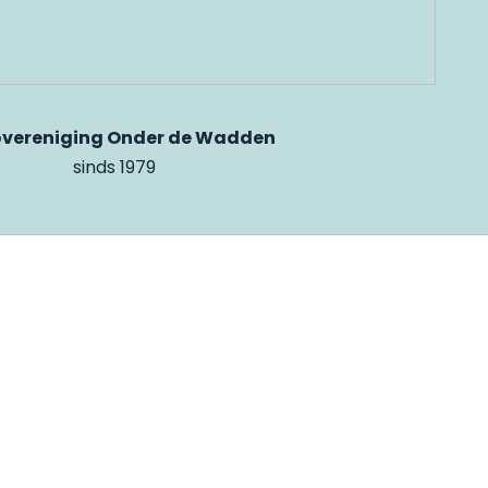
vereniging Onder de Wadden
sinds 1979