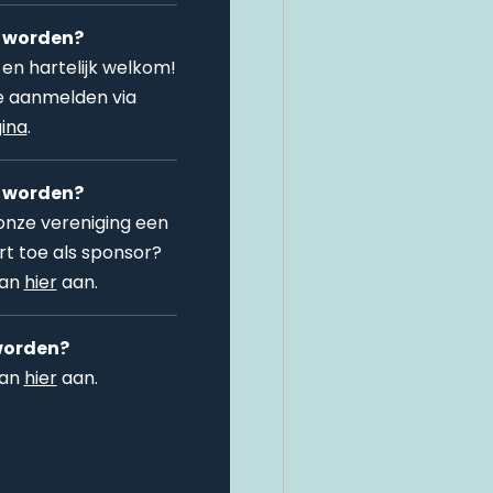
id worden?
 en hartelijk welkom!
je aanmelden via
ina
.
 worden?
 onze vereniging een
t toe als sponsor?
dan
hier
aan.
worden?
dan
hier
aan.