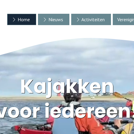
Home
Nieuws
Activiteiten
Verenigi
Kajakken
voor iedereen